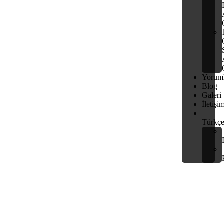
Yoruml
Blog
Galeri
İletişi
Türkç