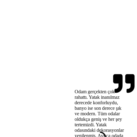
Odam gerçekten çok
Kısaca
rahattı. Yatak inanılmaz
geçird
derecede konforluydu,
değerl
banyo ise son derece şık
güzeld
ve modern. Tüm odalar
büfe k
oldukça geniş ve her şey
kesinl
tertemizdi. Yatak
etmey
odasındaki dekorasyonlar
Eğer s
yenilenmiş. Ayrıca odada
hem de