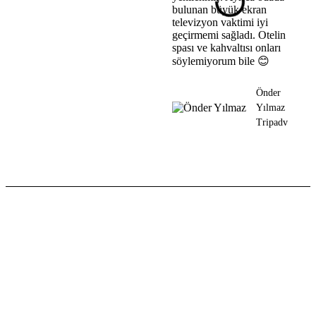
bulunan büyük ekran
tatil 
televizyon vaktimi iyi
buras
geçirmemi sağladı. Otelin
seçim 
spası ve kahvaltısı onları
söylemiyorum bile 😊
Önder
Yılmaz
Tripadvisor